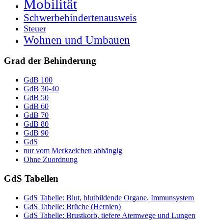
Mobilität
Schwerbehindertenausweis
Steuer
Wohnen und Umbauen
Grad der Behinderung
GdB 100
GdB 30-40
GdB 50
GdB 60
GdB 70
GdB 80
GdB 90
GdS
nur vom Merkzeichen abhängig
Ohne Zuordnung
GdS Tabellen
GdS Tabelle: Blut, blutbildende Organe, Immunsystem
GdS Tabelle: Brüche (Hernien)
GdS Tabelle: Brustkorb, tiefere Atemwege und Lungen