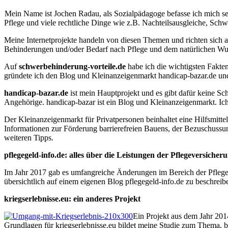
Mein Name ist Jochen Radau, als Sozialpädagoge befasse ich mich sei
Pflege und viele rechtliche Dinge wie z.B. Nachteilsausgleiche, S
Meine Internetprojekte handeln von diesen Themen und richten sich 
Behinderungen und/oder Bedarf nach Pflege und dem natürlichen Wu
Auf
schwerbehinderung-vorteile.de
habe ich die wichtigsten Fakte
gründete ich den Blog und Kleinanzeigenmarkt handicap-bazar.de und
handicap-bazar.de
ist mein Hauptprojekt und es gibt dafür keine S
Angehörige. handicap-bazar ist ein Blog und Kleinanzeigenmarkt. Ich 
Der Kleinanzeigenmarkt für Privatpersonen beinhaltet eine Hilfsmitte
Informationen zur Förderung barrierefreien Bauens, der Bezuschuss
weiteren Tipps.
pflegegeld-info.de: alles über die Leistungen der Pflegeversicher
Im Jahr 2017 gab es umfangreiche Änderungen im Bereich der Pflegev
übersichtlich auf einem eigenen Blog pflegegeld-info.de zu beschreib
kriegserlebnisse.eu: ein anderes Projekt
Ein Projekt aus dem Jahr 2014
Grundlagen für kriegserlebnisse.eu bildet meine Studie zum Thema, 