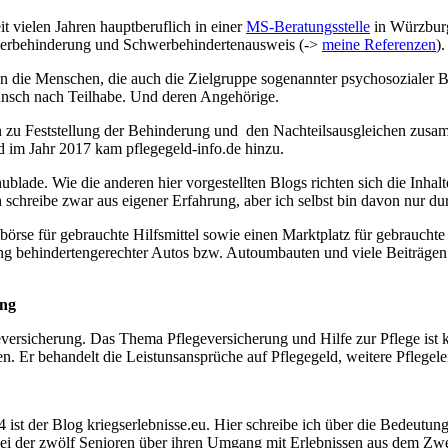
t vielen Jahren hauptberuflich in einer
MS-Beratungsstelle
in Würzburg
chwerbehinderung und Schwerbehindertenausweis (->
meine Referenzen
).
an die Menschen, die auch die Zielgruppe sogenannter psychosozialer 
nsch nach Teilhabe. Und deren Angehörige.
n zu Feststellung der Behinderung und den Nachteilsausgleichen zusamm
 im Jahr 2017 kam pflegegeld-info.de hinzu.
chublade. Wie die anderen hier vorgestellten Blogs richten sich die In
schreibe zwar aus eigener Erfahrung, aber ich selbst bin davon nur dur
lbörse für gebrauchte Hilfsmittel sowie einen Marktplatz für gebrauchte
ung behindertengerechter Autos bzw. Autoumbauten und viele Beiträge
ung
ersicherung. Das Thema Pflegeversicherung und Hilfe zur Pflege ist k
en. Er behandelt die Leistunsansprüche auf Pflegegeld, weitere Pflege
 ist der Blog kriegserlebnisse.eu. Hier schreibe ich über die Bedeutu
bei der zwölf Senioren über ihren Umgang mit Erlebnissen aus dem Zwe