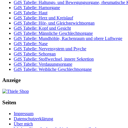
GdS Tabelle: Haltungs- und Bewegungsorgane, rheumatische 
GdS Tabelle: Harnorgane
GdS Tabelle: Haut
GdS Tabelle: Herz und Kreislauf
GdS Tabelle: Hör- und Gleichgewichtsorgan
GdS Tabelle: Kopf und Gesicht
GdS Tabelle: Männliche Geschlechtsorgane
GdS Tabelle: Mundhöhle, Rachenraum und obere Luftwege
GdS Tabelle: Nase
GdS Tabelle: Nervensystem und Psyche
GdS Tabelle: Sehorgan
GdS Tabelle: Stoffwechsel, innere Sekretion
GdS Tabelle: Verdauungsorgane
GdS Tabelle: Weibliche Geschlechtsorgane
Anzeige
Seiten
Impressum
Datenschutzerklärung
Über mich