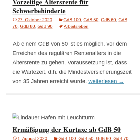
Vorzeitige Altersrente für
Schwerbehinderte
27. Oktober 2020
GdB 100
,
GdB 50
,
GdB 60
,
GdB
70
,
GdB 80
,
GdB 90
Arbeitsleben
Ab einem GdB von 50 ist es möglich, vor dem
Erreichen des regulären Rentenalters in die
Altersrente zu gehen. Voraussetzung ist, dass
die Wartezeit, d.h. die Mindestversicherungszeit
Vorzeitige Altersren
von 35 Jahren erreicht wurde.
weiterlesen
→
Ermäßigung der Kurtaxe ab GdB 50
1. August 2020
GdB 100
,
GdB 50
,
GdB 60
,
GdB 70
,