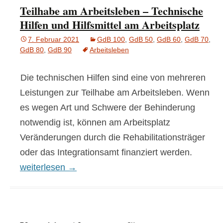
Teilhabe am Arbeitsleben – Technische
Hilfen und Hilfsmittel am Arbeitsplatz
7. Februar 2021
GdB 100
,
GdB 50
,
GdB 60
,
GdB 70
,
GdB 80
,
GdB 90
Arbeitsleben
Die technischen Hilfen sind eine von mehreren
Leistungen zur Teilhabe am Arbeitsleben. Wenn
es wegen Art und Schwere der Behinderung
notwendig ist, können am Arbeitsplatz
Veränderungen durch die Rehabilitationsträger
oder das Integrationsamt finanziert werden.
Teilhabe am Arbeitsleben – Technische Hilfen und Hi
weiterlesen
→