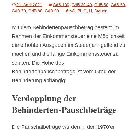
21. April 2021
GdB 100
,
GdB 30-40
,
GdB 50
,
GdB 60
,
GdB 70
,
GdB 80
,
GdB 90
aG
,
Bl
,
G
,
H
,
Steuer
Mit dem Behindertenpauschbetrag besteht im
Rahmen der Einkommensteuer eine Möglichkeit
die erhöhten Ausgaben im Steuerjahr geltend zu
machen und die fällige Einkommenssteuer zu
senken. Die Höhe des
Behindertenpauschbetrags ist vom Grad der
Behinderung abhängig.
Verdopplung der
Behinderten-Pauschbeträge
Die Pauschalbeträge wurden in den 1970’er