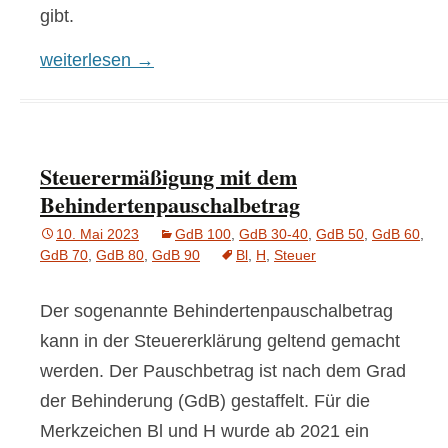
gibt.
Autohersteller empfehlen Behinderten-Rabatte b
weiterlesen
→
Steuerermäßigung mit dem
Behindertenpauschalbetrag
10. Mai 2023
GdB 100
,
GdB 30-40
,
GdB 50
,
GdB 60
,
GdB 70
,
GdB 80
,
GdB 90
Bl
,
H
,
Steuer
Der sogenannte Behindertenpauschalbetrag
kann in der Steuererklärung geltend gemacht
werden. Der Pauschbetrag ist nach dem Grad
der Behinderung (GdB) gestaffelt. Für die
Merkzeichen Bl und H wurde ab 2021 ein