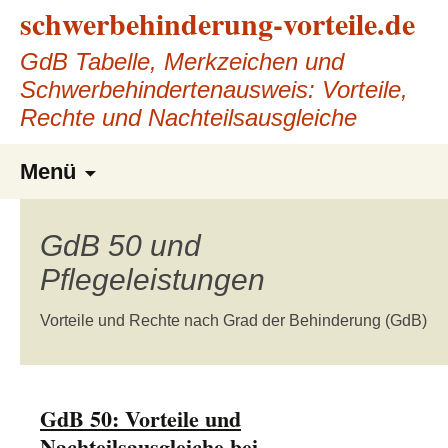
schwerbehinderung-vorteile.de
GdB Tabelle, Merkzeichen und
Schwerbehindertenausweis: Vorteile,
Rechte und Nachteilsausgleiche
Zum
Suchen
Menü
nach:
Inhalt
springen
GdB 50 und
Pflegeleistungen
Vorteile und Rechte nach Grad der Behinderung (GdB)
GdB 50: Vorteile und
Nachteilsausgleiche bei