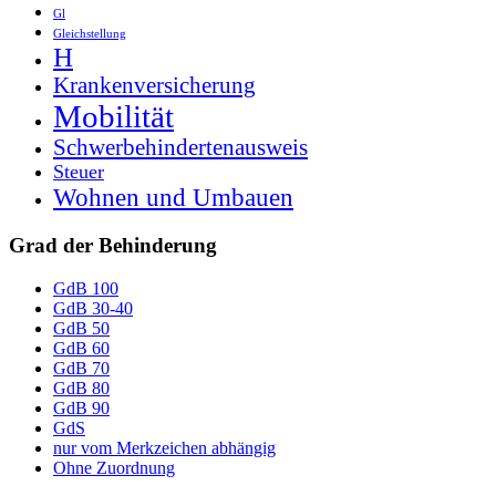
Gl
Gleichstellung
H
Krankenversicherung
Mobilität
Schwerbehindertenausweis
Steuer
Wohnen und Umbauen
Grad der Behinderung
GdB 100
GdB 30-40
GdB 50
GdB 60
GdB 70
GdB 80
GdB 90
GdS
nur vom Merkzeichen abhängig
Ohne Zuordnung