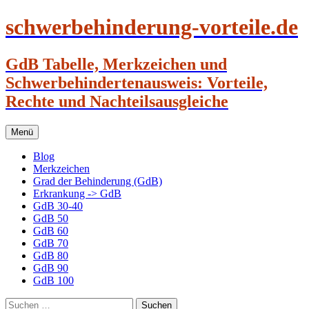
schwerbehinderung-vorteile.de
GdB Tabelle, Merkzeichen und
Schwerbehindertenausweis: Vorteile,
Rechte und Nachteilsausgleiche
Zum
Menü
Inhalt
springen
Blog
Merkzeichen
Grad der Behinderung (GdB)
Erkrankung -> GdB
GdB 30-40
GdB 50
GdB 60
GdB 70
GdB 80
GdB 90
GdB 100
Suchen