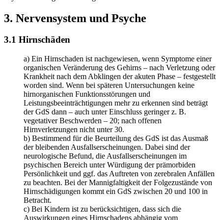
3. Nervensystem und Psyche
3.1 Hirnschäden
a) Ein Hirnschaden ist nachgewiesen, wenn Symptome einer
organischen Veränderung des Gehirns – nach Verletzung oder
Krankheit nach dem Abklingen der akuten Phase – festgestellt
worden sind. Wenn bei späteren Untersuchungen keine
hirnorganischen Funktionsstörungen und
Leistungsbeeinträchtigungen mehr zu erkennen sind beträgt
der GdS dann – auch unter Einschluss geringer z. B.
vegetativer Beschwerden – 20; nach offenen
Hirnverletzungen nicht unter 30.
b) Bestimmend für die Beurteilung des GdS ist das Ausmaß
der bleibenden Ausfallserscheinungen. Dabei sind der
neurologische Befund, die Ausfallserscheinungen im
psychischen Bereich unter Würdigung der prämorbiden
Persönlichkeit und ggf. das Auftreten von zerebralen Anfällen
zu beachten. Bei der Mannigfaltigkeit der Folgezustände von
Hirnschädigungen kommt ein GdS zwischen 20 und 100 in
Betracht.
c) Bei Kindern ist zu berücksichtigen, dass sich die
Auswirkungen eines Hirnschadens abhängig vom