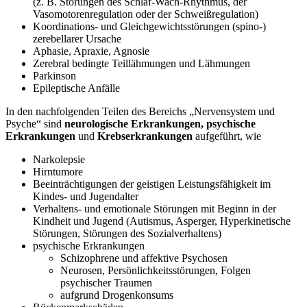
(z. B. Störungen des Schlaf-Wach-Rhythmus, der
Vasomotorenregulation oder der Schweißregulation)
Koordinations- und Gleichgewichtsstörungen (spino-)
zerebellarer Ursache
Aphasie, Apraxie, Agnosie
Zerebral bedingte Teillähmungen und Lähmungen
Parkinson
Epileptische Anfälle
In den nachfolgenden Teilen des Bereichs „Nervensystem und
Psyche“ sind
neurologische Erkrankungen, psychische
Erkrankungen
und
Krebserkrankungen
aufgeführt, wie
Narkolepsie
Hirntumore
Beeinträchtigungen der geistigen Leistungsfähigkeit im
Kindes- und Jugendalter
Verhaltens- und emotionale Störungen mit Beginn in der
Kindheit und Jugend (Autismus, Asperger, Hyperkinetische
Störungen, Störungen des Sozialverhaltens)
psychische Erkrankungen
Schizophrene und affektive Psychosen
Neurosen, Persönlichkeitsstörungen, Folgen
psychischer Traumen
aufgrund Drogenkonsums