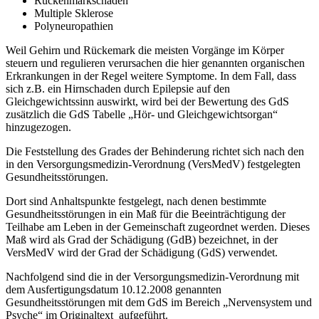
Rückenmarkschäden
Multiple Sklerose
Polyneuropathien
Weil Gehirn und Rückemark die meisten Vorgänge im Körper
steuern und regulieren verursachen die hier genannten organischen
Erkrankungen in der Regel weitere Symptome. In dem Fall, dass
sich z.B. ein Hirnschaden durch Epilepsie auf den
Gleichgewichtssinn auswirkt, wird bei der Bewertung des GdS
zusätzlich die GdS Tabelle „Hör- und Gleichgewichtsorgan“
hinzugezogen.
Die Feststellung des Grades der Behinderung richtet sich nach den
in den Versorgungsmedizin-Verordnung (VersMedV) festgelegten
Gesundheitsstörungen.
Dort sind Anhaltspunkte festgelegt, nach denen bestimmte
Gesundheitsstörungen in ein Maß für die Beeinträchtigung der
Teilhabe am Leben in der Gemeinschaft zugeordnet werden. Dieses
Maß wird als Grad der Schädigung (GdB) bezeichnet, in der
VersMedV wird der Grad der Schädigung (GdS) verwendet.
Nachfolgend sind die in der Versorgungsmedizin-Verordnung mit
dem Ausfertigungsdatum 10.12.2008 genannten
Gesundheitsstörungen mit dem GdS im Bereich „Nervensystem und
Psyche“ im Originaltext aufgeführt.