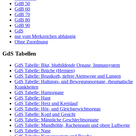
GdB 50
GdB 60
GdB 70
GdB 80
GdB 90
GdS
nur vom Merkzeichen abhängig
Ohne Zuordnung
GdS Tabellen
GdS Tabelle: Blut, blutbildende Organe, Immunsystem
GdS Tabelle: Brüche (Hernien)
GdS Tabelle: Brustkorb, tiefere Atemwege und Lungen
GdS Tabelle: Haltungs- und Bewegungsorgane, rheumatische
Krankheiten
GdS Tabelle: Harnorgane
GdS Tabelle: Haut
GdS Tabelle: Herz und Kreislauf
GdS Tabelle: Hör- und Gleichgewichtsorgan
GdS Tabelle: Kopf und Gesicht
GdS Tabelle: Männliche Geschlechtsorgane
GdS Tabelle: Mundhöhle, Rachenraum und obere Luftwege
GdS Tabelle: Nase