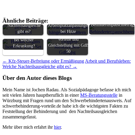
Arbeit und
Steuer:
Berufsleben: Welche
Ähnliche Beiträge:
Behindertenpauschbetrag,
Nachteilsausgleiche
Arbeitsplatzanpassungen
…
gibt es?
bei Hitze
GdB 20, 30 und 40:
Welchen GdB gibt es
Vorteile und
bei welcher
Gleichstellung mit GdB
Erkrankung?
50
Beitragsnavigation
←
Kfz-Steuer-Befreiung oder Ermäßigung
Arbeit und Berufsleben:
Welche Nachteilsausgleiche gibt es?
→
Über den Autor dieses Blogs
Mein Name ist Jochen Radau. Als Sozialpädagoge befasse ich mich
seit vielen Jahren hauptberuflich in einer
MS-Beratungsstelle
in
Würzburg mit Fragen rund um den Schwerbehindertenausweis. Auf
schwerbehinderung-vorteile.de habe ich die wichtigsten Fakten zu
Feststellung der Behinderung und den Nachteilsausgleichen
zusammengefasst.
Mehr über mich erfahrt ihr
hier
.