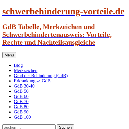
schwerbehinderung-vorteile.de
GdB Tabelle, Merkzeichen und
Schwerbehindertenausweis: Vorteile,
Rechte und Nachteilsausgleiche
Zum
Menü
Inhalt
springen
Blog
Merkzeichen
Grad der Behinderung (GdB)
Erkrankung -> GdB
GdB 30-40
GdB 50
GdB 60
GdB 70
GdB 80
GdB 90
GdB 100
Suchen