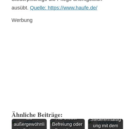
ausübt.
Quelle: https://www.haufe.de/
Werbung
Steuererklärung
Freifahrt
: Fahrtkosten
im
Ähnliche Beiträge:
öffentlic
als
Kfz-Steuer-
Steuerermäßig
außergewöhnli
hen
Befreiung oder
ung mit dem