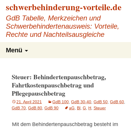
schwerbehinderung-vorteile.de
GdB Tabelle, Merkzeichen und
Schwerbehindertenausweis: Vorteile,
Rechte und Nachteilsausgleiche
Zum
Suchen
Menü
nach:
Inhalt
springen
Steuer: Behindertenpauschbetrag,
Fahrtkostenpauschbetrag und
Pflegepauschbetrag
21. April 2021
GdB 100
,
GdB 30-40
,
GdB 50
,
GdB 60
,
GdB 70
,
GdB 80
,
GdB 90
aG
,
Bl
,
G
,
H
,
Steuer
Mit dem Behindertenpauschbetrag besteht im