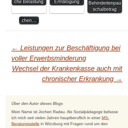
che Belastung
Nahverk
Ermäßigung
Behindertenpau
ehr mit
schalbetrag
Merkzei
chen…
Beitragsnavigation
←
Leistungen zur Beschäftigung bei
voller Erwerbsminderung
Wechsel der Krankenkasse auch mit
chronischer Erkrankung
→
Über den Autor dieses Blogs
Mein Name ist Jochen Radau. Als Sozialpädagoge befasse
ich mich seit vielen Jahren hauptberuflich in einer
MS-
Beratungsstelle
in Würzburg mit Fragen rund um den