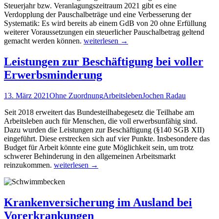
Steuerjahr bzw. Veranlagungszeitraum
2021 gibt es eine
Verdopplung der Pauschalbeträge und eine Verbesserung der
Systematik: Es wird bereits ab einem GdB von 20 ohne Erfüllung
weiterer Voraussetzungen ein steuerlicher Pauschalbetrag geltend
Steuer:
gemacht werden können.
weiterlesen
→
Behindertenpauschbetrag,
Fahrtkostenpauschbetrag
Leistungen zur Beschäftigung bei voller
und
Erwerbsminderung
Pflegepauschbetrag
13. März 2021
Ohne Zuordnung
Arbeitsleben
Jochen Radau
Seit 2018 erweitert das Bundesteilhabegesetz die Teilhabe am
Arbeitsleben auch für Menschen, die voll erwerbsunfähig sind.
Dazu wurden die Leistungen zur Beschäftigung (§140 SGB XII)
eingeführt. Diese erstrecken sich auf vier Punkte. Insbesondere das
Budget für Arbeit könnte eine gute Möglichkeit sein, um trotz
schwerer Behinderung in den allgemeinen Arbeitsmarkt
Leistungen
reinzukommen.
weiterlesen
→
zur
Beschäftigung
bei
voller
Krankenversicherung im Ausland bei
Erwerbsminderung
Vorerkrankungen