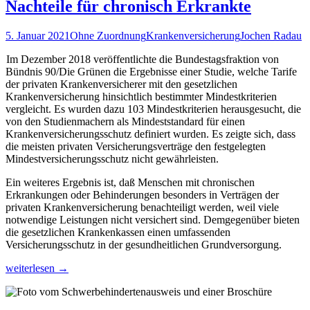
Nachteile für chronisch Erkrankte
Technische
Hilfen
und
5. Januar 2021
Ohne Zuordnung
Krankenversicherung
Jochen Radau
Hilfsmittel
am
Im Dezember 2018 veröffentlichte die Bundestagsfraktion von
Arbeitsplatz
Bündnis 90/Die Grünen die Ergebnisse einer Studie, welche Tarife
der privaten Krankenversicherer mit den gesetzlichen
Krankenversicherung hinsichtlich bestimmter Mindestkriterien
vergleicht. Es wurden dazu 103 Mindestkriterien herausgesucht, die
von den Studienmachern als Mindeststandard für einen
Krankenversicherungsschutz definiert wurden. Es zeigte sich, dass
die meisten privaten Versicherungsverträge den festgelegten
Mindestversicherungsschutz nicht gewährleisten.
Ein weiteres Ergebnis ist, daß Menschen mit chronischen
Erkrankungen oder Behinderungen besonders in Verträgen der
privaten Krankenversicherung benachteiligt werden, weil viele
notwendige Leistungen nicht versichert sind. Demgegenüber bieten
die gesetzlichen Krankenkassen einen umfassenden
Versicherungsschutz in der gesundheitlichen Grundversorgung.
Private
weiterlesen
→
Krankenversicherung
hat
Nachteile