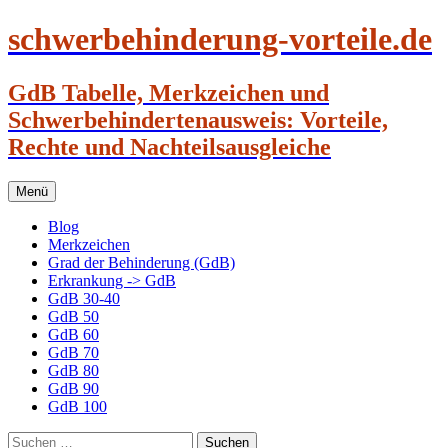
schwerbehinderung-vorteile.de
GdB Tabelle, Merkzeichen und
Schwerbehindertenausweis: Vorteile,
Rechte und Nachteilsausgleiche
Zum
Menü
Inhalt
springen
Blog
Merkzeichen
Grad der Behinderung (GdB)
Erkrankung -> GdB
GdB 30-40
GdB 50
GdB 60
GdB 70
GdB 80
GdB 90
GdB 100
Suchen