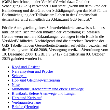
(GdB) bezeichnet, in der VersMedV wird dazu Grad der
Schädigung (GdS) verwendet. Dort steht: „Wenn mit dem Grad der
Behinderung und dem Grad der Schädigungsfolgen das Maß für die
Beeinträchtigung der Teilhabe am Leben in der Gemeinschaft
gemeint ist, wird einheitlich die Abkürzung GdS benutzt.“
Für die Antragstellung eines Schwerbehindertenausweises kann es
nützlich sein, sich mit den Inhalten der Verordnung zu befassen.
Gerade wenn mehrere Erkrankungen vorliegen ist ein Blick in die
VersMedV hilfreich. Nachfolgend sind die einzelnen Bereiche der
GdS-Tabelle mit den Gesundheitsstörungen aufgeführt, bezogen auf
die Fassung vom 10.08.2008, Versorgungsmedizin-Verordnung vom
10. Dezember 2008 (BGBl. I S. 2412), die zuletzt am 03. Oktober
2025 geändert worden ist.
Kopf und Gesicht
Nervensystem und Psyche
Sehorgan
Hör- und Gleichgewichtsorgan
Nase
Mundhöhle, Rachenraum und obere Luftwege
Brustkorb, tiefere Atemwege und Lungen
Herz und Kreislauf
Verdauungsorgane
Brüche (Hernien)