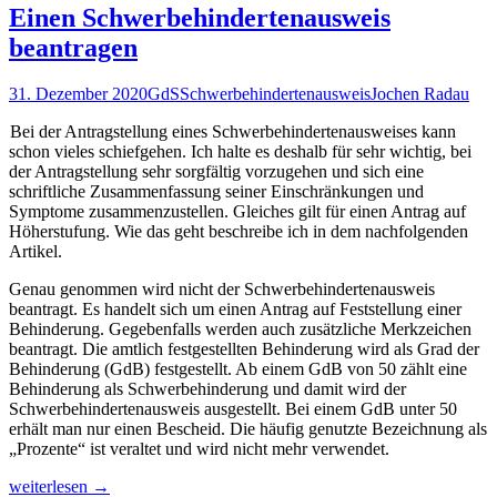
für
Einen Schwerbehindertenausweis
chronisch
beantragen
Erkrankte
31. Dezember 2020
GdS
Schwerbehindertenausweis
Jochen Radau
Bei der Antragstellung eines Schwerbehindertenausweises kann
schon vieles schiefgehen. Ich halte es deshalb für sehr wichtig, bei
der Antragstellung sehr sorgfältig vorzugehen und sich eine
schriftliche Zusammenfassung seiner Einschränkungen und
Symptome zusammenzustellen. Gleiches gilt für einen Antrag auf
Höherstufung. Wie das geht beschreibe ich in dem nachfolgenden
Artikel.
Genau genommen wird nicht der Schwerbehindertenausweis
beantragt. Es handelt sich um einen Antrag auf Feststellung einer
Behinderung. Gegebenfalls werden auch zusätzliche Merkzeichen
beantragt. Die amtlich festgestellten Behinderung wird als Grad der
Behinderung (GdB) festgestellt. Ab einem GdB von 50 zählt eine
Behinderung als Schwerbehinderung und damit wird der
Schwerbehindertenausweis ausgestellt. Bei einem GdB unter 50
erhält man nur einen Bescheid. Die häufig genutzte Bezeichnung als
„Prozente“ ist veraltet und wird nicht mehr verwendet.
Einen
weiterlesen
→