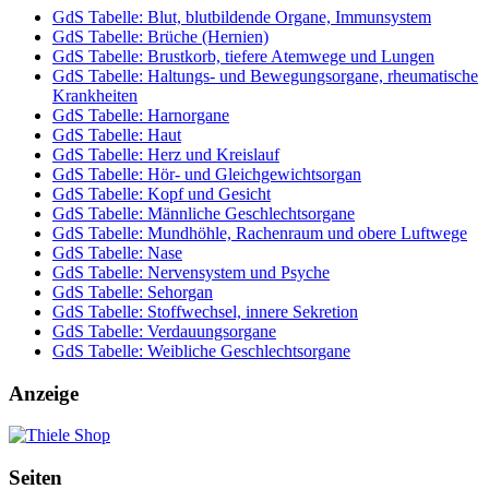
GdS Tabelle: Blut, blutbildende Organe, Immunsystem
GdS Tabelle: Brüche (Hernien)
GdS Tabelle: Brustkorb, tiefere Atemwege und Lungen
GdS Tabelle: Haltungs- und Bewegungsorgane, rheumatische
Krankheiten
GdS Tabelle: Harnorgane
GdS Tabelle: Haut
GdS Tabelle: Herz und Kreislauf
GdS Tabelle: Hör- und Gleichgewichtsorgan
GdS Tabelle: Kopf und Gesicht
GdS Tabelle: Männliche Geschlechtsorgane
GdS Tabelle: Mundhöhle, Rachenraum und obere Luftwege
GdS Tabelle: Nase
GdS Tabelle: Nervensystem und Psyche
GdS Tabelle: Sehorgan
GdS Tabelle: Stoffwechsel, innere Sekretion
GdS Tabelle: Verdauungsorgane
GdS Tabelle: Weibliche Geschlechtsorgane
Anzeige
Seiten