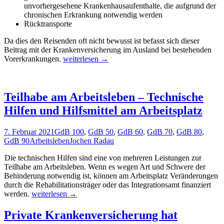
unvorhergesehene Krankenhausaufenthalte, die aufgrund der
chronischen Erkrankung notwendig werden
Rücktransporte
Da dies den Reisenden oft nicht bewusst ist befasst sich dieser
Beitrag mit der Krankenversicherung im Ausland bei bestehenden
Krankenversicherung
Vorerkrankungen.
weiterlesen
→
im
Ausland
bei
Vorerkrankungen
Teilhabe am Arbeitsleben – Technische
Hilfen und Hilfsmittel am Arbeitsplatz
7. Februar 2021
GdB 100
,
GdB 50
,
GdB 60
,
GdB 70
,
GdB 80
,
GdB 90
Arbeitsleben
Jochen Radau
Die technischen Hilfen sind eine von mehreren Leistungen zur
Teilhabe am Arbeitsleben. Wenn es wegen Art und Schwere der
Behinderung notwendig ist, können am Arbeitsplatz Veränderungen
durch die Rehabilitationsträger oder das Integrationsamt finanziert
Teilhabe
werden.
weiterlesen
→
am
Arbeitsleben
Private Krankenversicherung hat
–