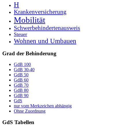
H
Krankenversicherung
Mobilität
Schwerbehindertenausweis
Steuer
Wohnen und Umbauen
Grad der Behinderung
GdB 100
GdB 30-40
GdB 50
GdB 60
GdB 70
GdB 80
GdB 90
GdS
nur vom Merkzeichen abhängig
Ohne Zuordnung
GdS Tabellen