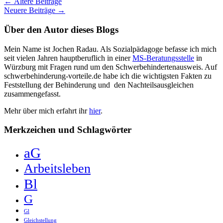
Beitragsnavigation
←
Ältere Beiträge
für
Neuere Beiträge
→
Schwerbehinderte
Über den Autor dieses Blogs
Mein Name ist Jochen Radau. Als Sozialpädagoge befasse ich mich
seit vielen Jahren hauptberuflich in einer
MS-Beratungsstelle
in
Würzburg mit Fragen rund um den Schwerbehindertenausweis. Auf
schwerbehinderung-vorteile.de habe ich die wichtigsten Fakten zu
Feststellung der Behinderung und den Nachteilsausgleichen
zusammengefasst.
Mehr über mich erfahrt ihr
hier
.
Merkzeichen und Schlagwörter
aG
Arbeitsleben
Bl
G
Gl
Gleichstellung