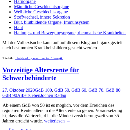
Harnorgane
Männliche Geschlechtsorgane
Weibliche Geschlechtsorgane
Stoffwechsel, innere Sekretion
Blut, blutbildende Organe, Immunsystem
Haut
Haltungs- und Bewegungsorgane, rheumatische Krankheiten
Mit der Volltextsuche kann auf auf diesem Blog auch ganz gezielt
nach bestimmten Krankheitsbildern gesucht werden.
Titelbild:
Designed by macrovector / Freepik
Vorzeitige Altersrente für
Schwerbehinderte
27. Oktober 2020
GdB 100
,
GdB 50
,
GdB 60
,
GdB 70
,
GdB 80
,
GdB 90
Arbeitsleben
Jochen Radau
Ab einem GdB von 50 ist es möglich, vor dem Erreichen des
regulären Rentenalters in die Altersrente zu gehen. Voraussetzung
ist, dass die Wartezeit, d.h. die Mindestversicherungszeit von 35
Vorzeitige
Jahren erreicht wurde.
weiterlesen
→
Altersrente