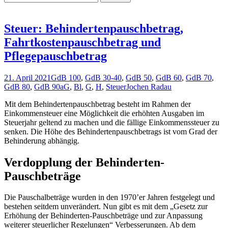
nach:
Steuer: Behindertenpauschbetrag,
Fahrtkostenpauschbetrag und
Pflegepauschbetrag
21. April 2021
GdB 100
,
GdB 30-40
,
GdB 50
,
GdB 60
,
GdB 70
,
GdB 80
,
GdB 90
aG
,
Bl
,
G
,
H
,
Steuer
Jochen Radau
Mit dem Behindertenpauschbetrag besteht im Rahmen der
Einkommensteuer eine Möglichkeit die erhöhten Ausgaben im
Steuerjahr geltend zu machen und die fällige Einkommenssteuer zu
senken. Die Höhe des Behindertenpauschbetrags ist vom Grad der
Behinderung abhängig.
Verdopplung der Behinderten-
Pauschbeträge
Die Pauschalbeträge wurden in den 1970’er Jahren festgelegt und
bestehen seitdem unverändert. Nun gibt es mit dem „Gesetz zur
Erhöhung der Behinderten-Pauschbeträge und zur Anpassung
weiterer steuerlicher Regelungen“ Verbesserungen. Ab dem