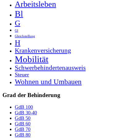
Arbeitsleben
Bl
G
Gl
Gleichstellung
H
Krankenversicherung
Mobilität
Schwerbehindertenausweis
Steuer
Wohnen und Umbauen
Grad der Behinderung
GdB 100
GdB 30-40
GdB 50
GdB 60
GdB 70
GdB 80