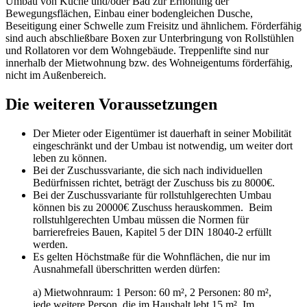
Umbau von Küche und/oder Bad zur Erhöhung der
Bewegungsflächen, Einbau einer bodengleichen Dusche,
Beseitigung einer Schwelle zum Freisitz und ähnlichem. Förderfähig
sind auch abschließbare Boxen zur Unterbringung von Rollstühlen
und Rollatoren vor dem Wohngebäude. Treppenlifte sind nur
innerhalb der Mietwohnung bzw. des Wohneigentums förderfähig,
nicht im Außenbereich.
Die weiteren Voraussetzungen
Der Mieter oder Eigentümer ist dauerhaft in seiner Mobilität
eingeschränkt und der Umbau ist notwendig, um weiter dort
leben zu können.
Bei der Zuschussvariante, die sich nach individuellen
Bedürfnissen richtet, beträgt der Zuschuss bis zu 8000€.
Bei der Zuschussvariante für rollstuhlgerechten Umbau
können bis zu 20000€ Zuschuss herauskommen. Beim
rollstuhlgerechten Umbau müssen die Normen für
barrierefreies Bauen, Kapitel 5 der DIN 18040-2 erfüllt
werden.
Es gelten Höchstmaße für die Wohnflächen, die nur im
Ausnahmefall überschritten werden dürfen:
a) Mietwohnraum: 1 Person: 60 m², 2 Personen: 80 m²,
jede weitere Person, die im Haushalt lebt 15 m². Im