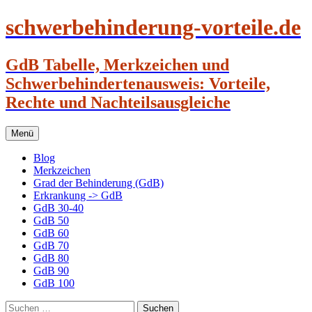
schwerbehinderung-vorteile.de
GdB Tabelle, Merkzeichen und
Schwerbehindertenausweis: Vorteile,
Rechte und Nachteilsausgleiche
Zum
Menü
Inhalt
springen
Blog
Merkzeichen
Grad der Behinderung (GdB)
Erkrankung -> GdB
GdB 30-40
GdB 50
GdB 60
GdB 70
GdB 80
GdB 90
GdB 100
Suchen