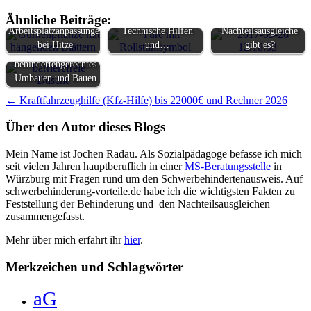
Teilhabe am
Arbeit und
Arbeitsleben -
Berufsleben: Welche
Ähnliche Beiträge:
Arbeitsplatzanpassungen
Technische Hilfen
Nachteilsausgleiche
bei Hitze
und…
gibt es?
Zuschüsse für
behindertengerechtes
Umbauen und Bauen
Beitragsnavigation
←
Kraftfahrzeughilfe (Kfz-Hilfe) bis 22000€ und Rechner 2026
Über den Autor dieses Blogs
Mein Name ist Jochen Radau. Als Sozialpädagoge befasse ich mich
seit vielen Jahren hauptberuflich in einer
MS-Beratungsstelle
in
Würzburg mit Fragen rund um den Schwerbehindertenausweis. Auf
schwerbehinderung-vorteile.de habe ich die wichtigsten Fakten zu
Feststellung der Behinderung und den Nachteilsausgleichen
zusammengefasst.
Mehr über mich erfahrt ihr
hier
.
Merkzeichen und Schlagwörter
aG