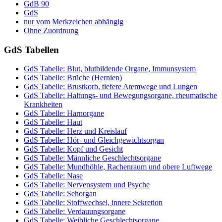
GdB 90
GdS
nur vom Merkzeichen abhängig
Ohne Zuordnung
GdS Tabellen
GdS Tabelle: Blut, blutbildende Organe, Immunsystem
GdS Tabelle: Brüche (Hernien)
GdS Tabelle: Brustkorb, tiefere Atemwege und Lungen
GdS Tabelle: Haltungs- und Bewegungsorgane, rheumatische
Krankheiten
GdS Tabelle: Harnorgane
GdS Tabelle: Haut
GdS Tabelle: Herz und Kreislauf
GdS Tabelle: Hör- und Gleichgewichtsorgan
GdS Tabelle: Kopf und Gesicht
GdS Tabelle: Männliche Geschlechtsorgane
GdS Tabelle: Mundhöhle, Rachenraum und obere Luftwege
GdS Tabelle: Nase
GdS Tabelle: Nervensystem und Psyche
GdS Tabelle: Sehorgan
GdS Tabelle: Stoffwechsel, innere Sekretion
GdS Tabelle: Verdauungsorgane
GdS Tabelle: Weibliche Geschlechtsorgane