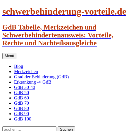
schwerbehinderung-vorteile.de
GdB Tabelle, Merkzeichen und
Schwerbehindertenausweis: Vorteile,
Rechte und Nachteilsausgleiche
Zum
Menü
Inhalt
springen
Blog
Merkzeichen
Grad der Behinderung (GdB)
Erkrankung -> GdB
GdB 30-40
GdB 50
GdB 60
GdB 70
GdB 80
GdB 90
GdB 100
Suchen