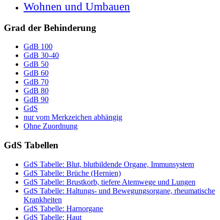
Wohnen und Umbauen
Grad der Behinderung
GdB 100
GdB 30-40
GdB 50
GdB 60
GdB 70
GdB 80
GdB 90
GdS
nur vom Merkzeichen abhängig
Ohne Zuordnung
GdS Tabellen
GdS Tabelle: Blut, blutbildende Organe, Immunsystem
GdS Tabelle: Brüche (Hernien)
GdS Tabelle: Brustkorb, tiefere Atemwege und Lungen
GdS Tabelle: Haltungs- und Bewegungsorgane, rheumatische
Krankheiten
GdS Tabelle: Harnorgane
GdS Tabelle: Haut